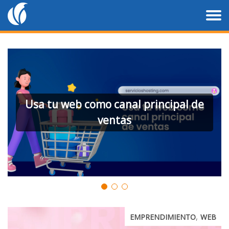
anal principal de
Chatbots: Transforma 
tas
cliente dig
,
EMPRENDIMIENTO
WEB