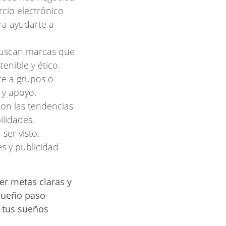
cio electrónico
ra ayudarte a
buscan marcas que
enible y ético.
te a grupos o
 y apoyo.
con las tendencias
ilidades.
ser visto.
es y publicidad
er metas claras y
queño paso
 tus sueños