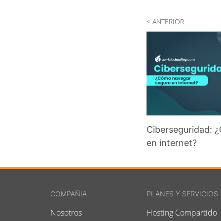
< ANTERIOR
Ciberseguridad: 
en internet?
COMPAÑIA
PLANES Y SERVICIOS
Nosotros
Hosting Compartido