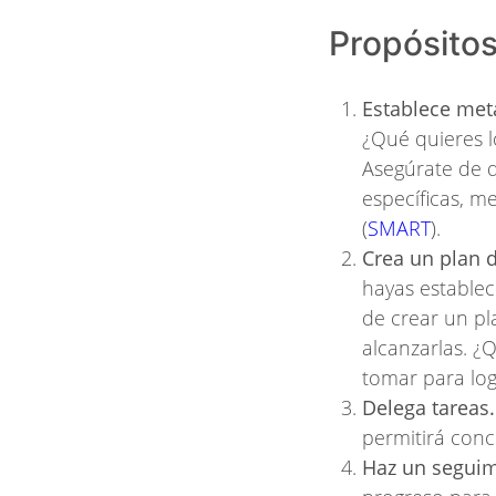
Propósito
Establece met
¿Qué quieres l
Asegúrate de 
específicas, me
(
SMART
).
Crea un plan d
hayas establec
de crear un pl
alcanzarlas. ¿
tomar para log
Delega tareas.
permitirá conc
Haz un seguim