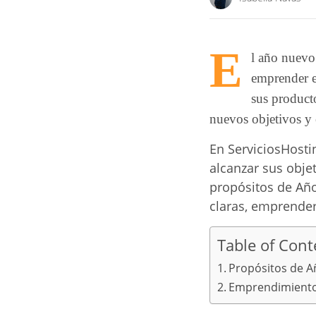
E
l año nuevo
emprender e
sus product
nuevos objetivos y
En ServiciosHost
alcanzar sus obje
propósitos de Añ
claras, emprender
Table of Cont
Propósitos de A
Emprendimiento