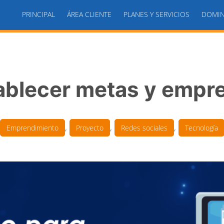
PRINCIPAL
ÁREA CLIENTE
PLANES Y SERVICIOS
DOMIN
ablecer metas y empre
,
,
,
Emprendimiento
Proyecto
Redes sociales
Tecnología