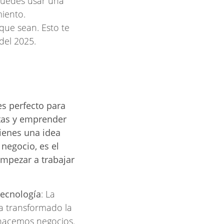
Puedes usar una
miento.
que sean. Esto te
del 2025.
s perfecto para
tas y emprender
tienes una idea
negocio, es el
pezar a trabajar
Tecnología
: La
ha transformado la
hacemos negocios.