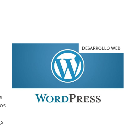
DESARROLLO WEB
s
dos
gs