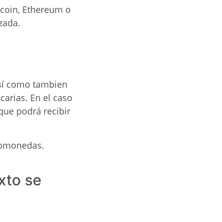
tcoin, Ethereum o
zada.
así como tambien
carias. En el caso
que podrá recibir
ptomonedas.
xto se