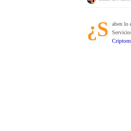
¿S
aben lo 
Servicio
Criptom