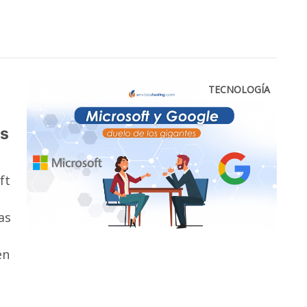
TECNOLOGÍA
os
ft
as
en