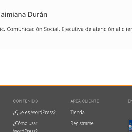
Jaimiana Durán
ic. Comunicación Social. Ejecutiva de atención al clie
CONTENIDO
AREA CLIENTE
E
¿Que es WordPress?
Tienda
¿Cómo usar
Registrarse
WordPress?