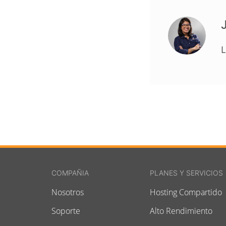
L
COMPAÑIA
PLANES Y SERVICIOS
Nosotros
Hosting Compartido
Soporte
Alto Rendimiento