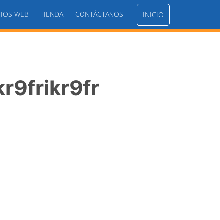
IOS WEB
TIENDA
CONTÁCTANOS
INICIO
r9frikr9fr