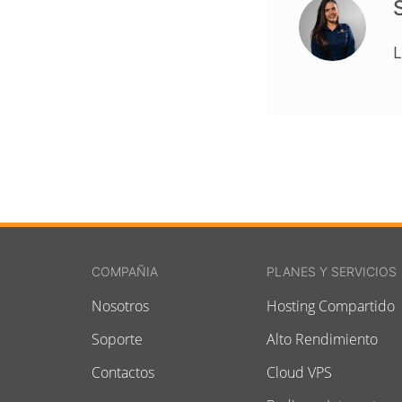
L
COMPAÑIA
PLANES Y SERVICIOS
Nosotros
Hosting Compartido
Soporte
Alto Rendimiento
Contactos
Cloud VPS