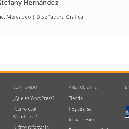
Stefany Hernández
ic. Mercadeo | Diseñadora Gráfica
CONTENIDO
AREA CLIENTE
E
¿Que es WordPress?
Tienda
¿Cómo usar
Registrarse
WordPress?
Iniciar sesión
¿Cómo reforzar la