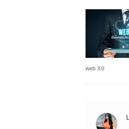
web 3.0
L