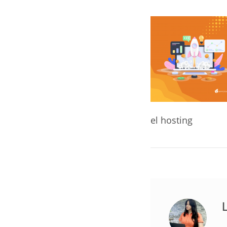
el hosting
L