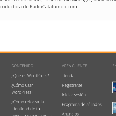
roductora de RadioCatatumbo.com
CONTENIDO
AREA CLIENTE
E
¿Que es WordPress?
Tienda
¿Cómo usar
Registrarse
WordPress?
Iniciar sesión
¿Cómo reforzar la
Programa de afiliados
identidad de tu
Anuncios
negocio o marca en la