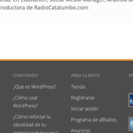
roductora de RadioCatatumbo.com
CONTENIDO
AREA CLIENTE
E
¿Que es WordPress?
Tienda
¿Cómo usar
Registrarse
WordPress?
Iniciar sesión
¿Cómo reforzar la
Programa de afiliados
identidad de tu
Anuncios
negocio o marca en la