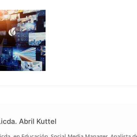
icda. Abril Kuttel
icda. en Educación, Social Media Manager, Analista 