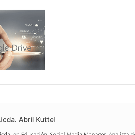
icda. Abril Kuttel
icda. en Educación, Social Media Manager, Analista 