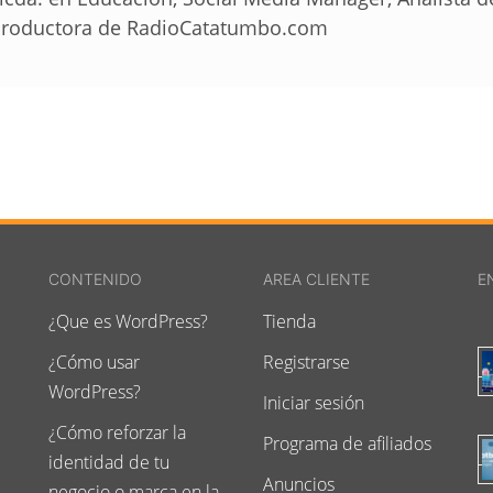
roductora de RadioCatatumbo.com
CONTENIDO
AREA CLIENTE
E
¿Que es WordPress?
Tienda
¿Cómo usar
Registrarse
WordPress?
Iniciar sesión
¿Cómo reforzar la
Programa de afiliados
identidad de tu
Anuncios
negocio o marca en la