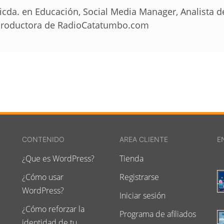
icda. en Educación, Social Media Manager, Analista 
roductora de RadioCatatumbo.com
CONTENIDO
AREA CLIENTE
E
¿Que es WordPress?
Tienda
¿Cómo usar
Registrarse
WordPress?
Iniciar sesión
¿Cómo reforzar la
Programa de afiliados
identidad de tu