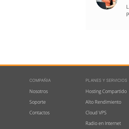
L
P
COMPAÑIA
PLANES Y SERVICIOS
Nosotros
Hosting Compartido
Soporte
Alto Rendimiento
Contactos
Cloud VPS
Radio en Internet