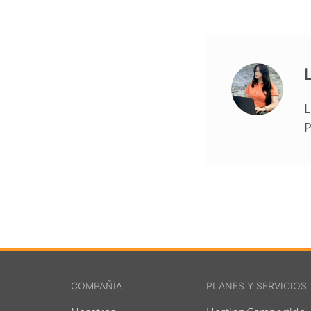
L
L
P
COMPAÑIA
PLANES Y SERVICIOS