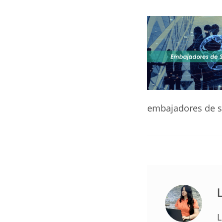
embajadores de s
L
L