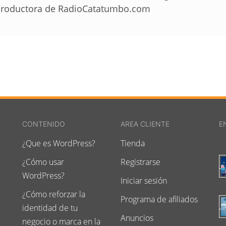
roductora de RadioCatatumbo.com
CONTENIDO
AREA CLIENTE
E
¿Que es WordPress?
Tienda
¿Cómo usar
Registrarse
WordPress?
Iniciar sesión
¿Cómo reforzar la
Programa de afiliados
identidad de tu
Anuncios
negocio o marca en la