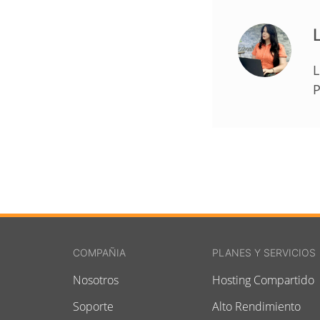
L
L
P
COMPAÑIA
PLANES Y SERVICIOS
Nosotros
Hosting Compartido
Soporte
Alto Rendimiento