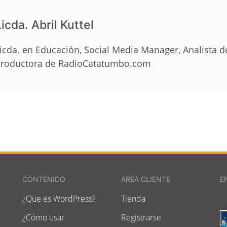
icda. Abril Kuttel
icda. en Educación, Social Media Manager, Analista 
roductora de RadioCatatumbo.com
CONTENIDO
AREA CLIENTE
E
¿Que es WordPress?
Tienda
¿Cómo usar
Registrarse